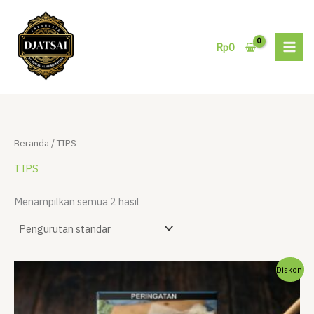
Lewati
ke
konten
Rp
0
Beranda
/ TIPS
TIPS
Menampilkan semua 2 hasil
Diskon!