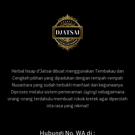
s
a
I
l
a
i
t
S
n
i
y
n
K
a
i
a
a
O
d
d
a
a
N
l
l
a
a
h
h
:
:
R
R
Herbal hisap d'Jatsai dibuat menggunakan Tembakau dan
p
p
2
2
Cengkeh pilihan yang dipadukan dengan rempah-rempah
5
3
Nusantara yang sudah terbukti manfaat dan kegunaanya.
.
.
Diproses melalui sistem pemeraman
(aging)
sebagaimana
0
0
0
0
orang-orang terdahulu membuat rokok kretek agar diperoleh
0
0
cita rasa yang nikmat!
.
.
Hubungi No. WA di :