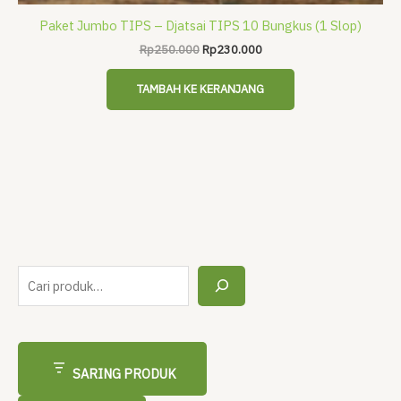
Paket Jumbo TIPS – Djatsai TIPS 10 Bungkus (1 Slop)
Harga
Harga
Rp
250.000
Rp
230.000
aslinya
saat
adalah:
ini
TAMBAH KE KERANJANG
Rp250.000.
adalah:
Rp230.000.
C
a
r
i
SARING PRODUK