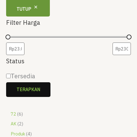
TUTUP
Filter Harga
Status
S
Tersedia
t
TERAPKAN
a
t
6
72
6
P
u
2
AK
2
r
P
4
Produk
4
s