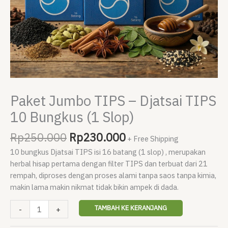
Paket Jumbo TIPS – Djatsai TIPS
10 Bungkus (1 Slop)
Harga
Harga
Rp
250.000
Rp
230.000
+ Free Shipping
aslinya
saat
10 bungkus Djatsai TIPS isi 16 batang (1 slop) , merupakan
adalah:
ini
herbal hisap pertama dengan filter TIPS dan terbuat dari 21
Rp250.000.
adalah:
rempah, diproses dengan proses alami tanpa saos tanpa kimia,
Rp230.000.
makin lama makin nikmat tidak bikin ampek di dada.
Kuantitas
TAMBAH KE KERANJANG
-
+
Paket